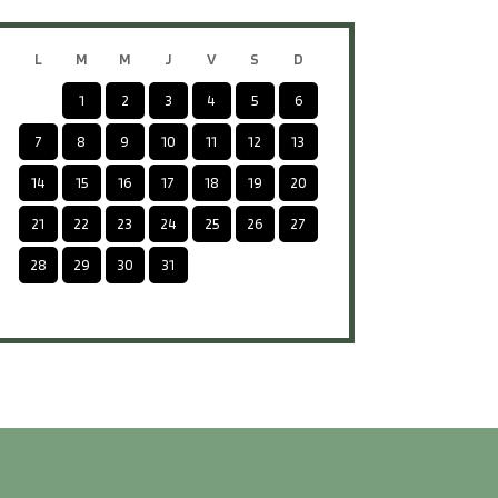
L
M
M
J
V
S
D
1
2
3
4
5
6
7
8
9
10
11
12
13
14
15
16
17
18
19
20
21
22
23
24
25
26
27
28
29
30
31
-
-
-
-