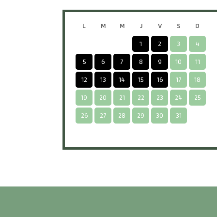
L
M
M
J
V
S
D
1
2
3
4
5
6
7
8
9
10
11
12
13
14
15
16
17
18
19
20
21
22
23
24
25
26
27
28
29
30
31
-
-