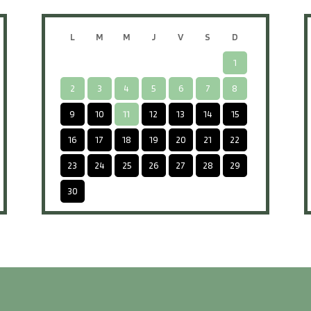
L
M
M
J
V
S
D
1
2
3
4
5
6
7
8
9
10
11
12
13
14
15
16
17
18
19
20
21
22
23
24
25
26
27
28
29
30