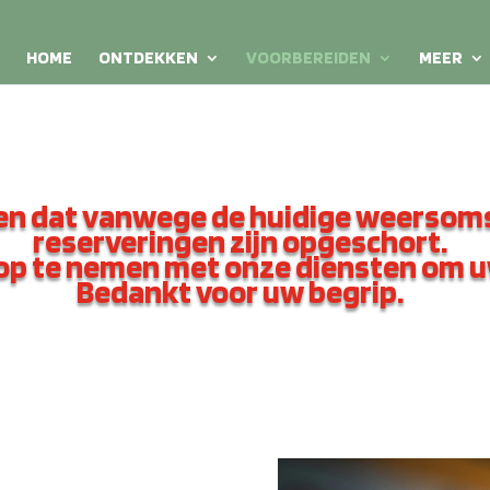
HOME
ONTDEKKEN
VOORBEREIDEN
MEER
ren dat vanwege de huidige weersom
reserveringen zijn opgeschort.
 op te nemen met onze diensten om uw
Bedankt voor uw begrip.